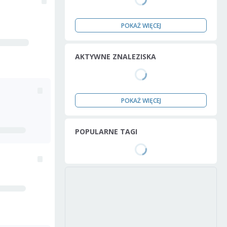
POKAŻ WIĘCEJ
AKTYWNE ZNALEZISKA
POKAŻ WIĘCEJ
POPULARNE TAGI