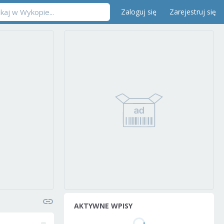
Zaloguj się
Zarejestruj się
AKTYWNE WPISY