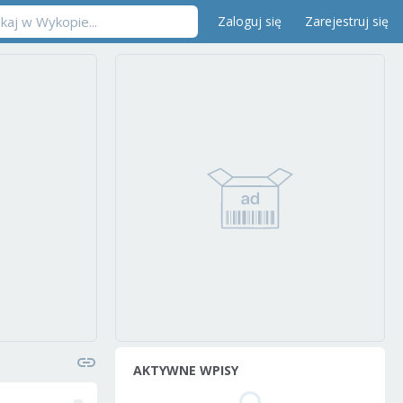
Zaloguj się
Zarejestruj się
AKTYWNE WPISY