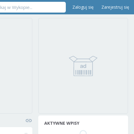
Zaloguj się
Zarejestruj się
AKTYWNE WPISY