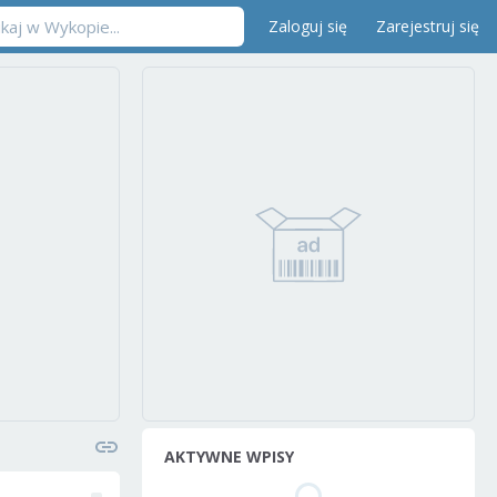
Zaloguj się
Zarejestruj się
AKTYWNE WPISY