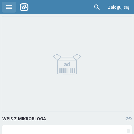
Zaloguj się
WPIS Z MIKROBLOGA