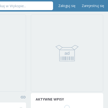
Zaloguj się
Zarejestruj się
AKTYWNE WPISY