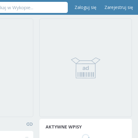
Zaloguj się
Zarejestruj się
AKTYWNE WPISY