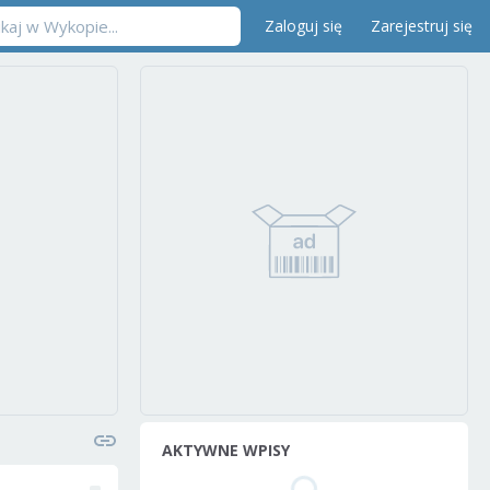
Zaloguj się
Zarejestruj się
AKTYWNE WPISY