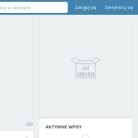
Zaloguj się
Zarejestruj się
AKTYWNE WPISY