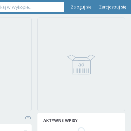
Zaloguj się
Zarejestruj się
AKTYWNE WPISY