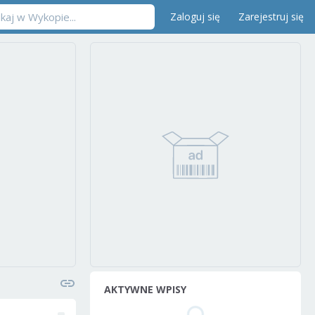
Zaloguj się
Zarejestruj się
AKTYWNE WPISY