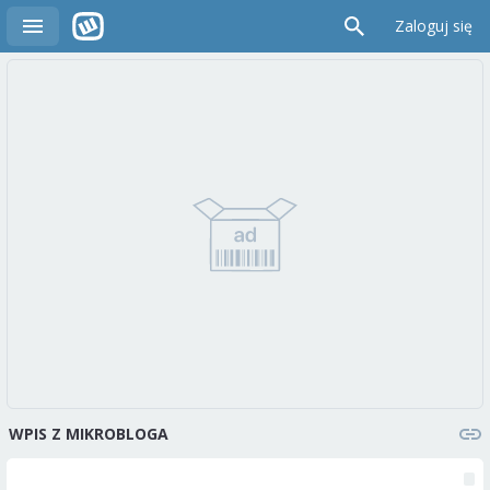
Zaloguj się
WPIS Z MIKROBLOGA