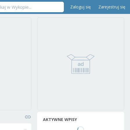
Zaloguj się
Zarejestruj się
AKTYWNE WPISY