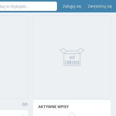
Zaloguj się
Zarejestruj się
AKTYWNE WPISY