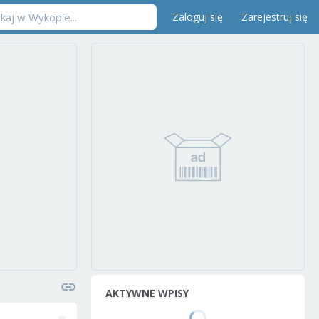
Zaloguj się
Zarejestruj się
AKTYWNE WPISY