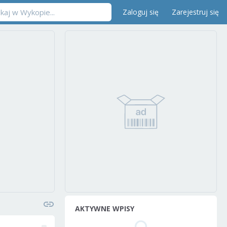
Zaloguj się
Zarejestruj się
AKTYWNE WPISY