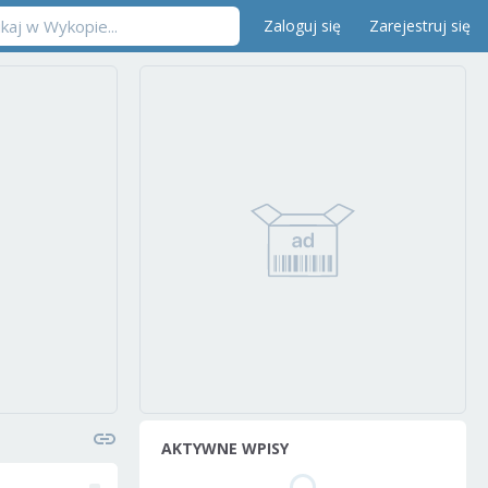
Zaloguj się
Zarejestruj się
AKTYWNE WPISY