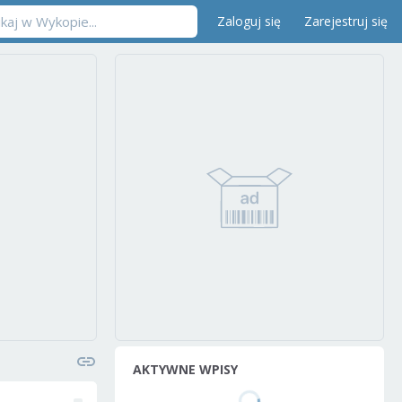
Zaloguj się
Zarejestruj się
AKTYWNE WPISY