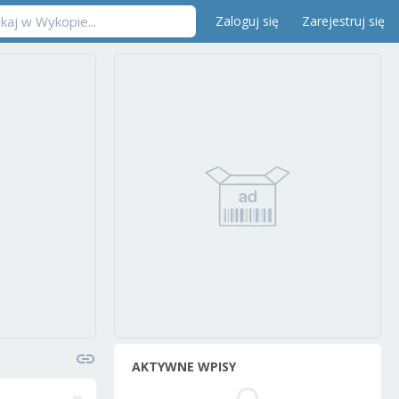
Zaloguj się
Zarejestruj się
AKTYWNE WPISY