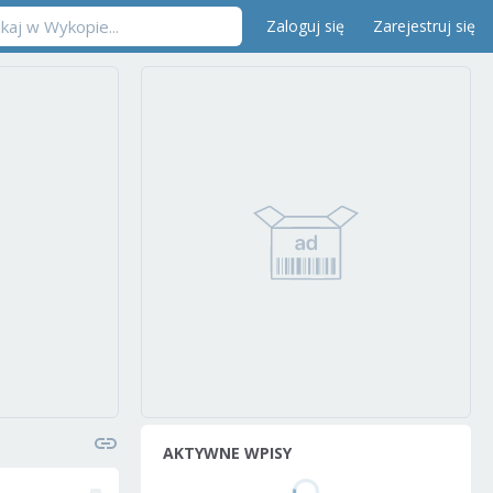
Zaloguj się
Zarejestruj się
AKTYWNE WPISY