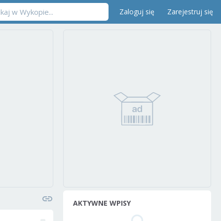
Zaloguj się
Zarejestruj się
AKTYWNE WPISY