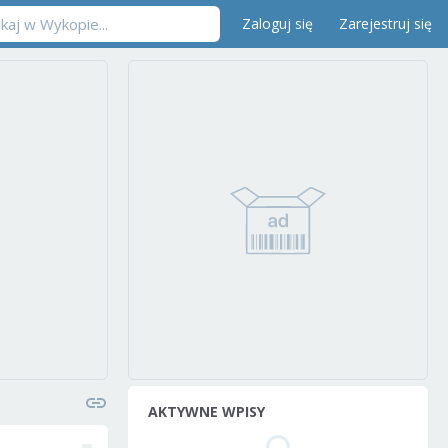
Zaloguj się
Zarejestruj się
AKTYWNE WPISY