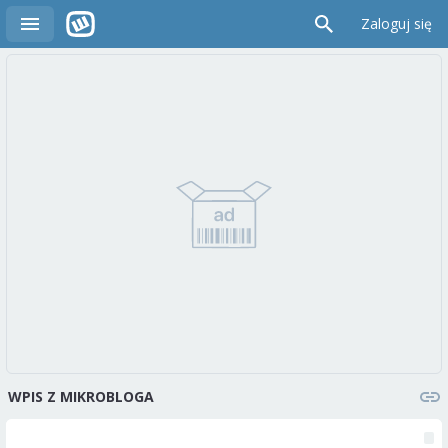
Zaloguj się
WPIS Z MIKROBLOGA