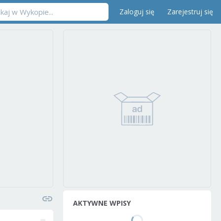
Zaloguj się
Zarejestruj się
AKTYWNE WPISY