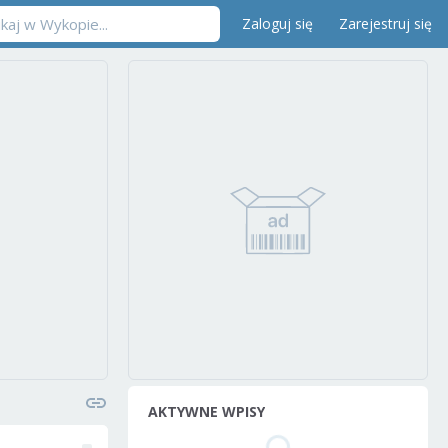
Zaloguj się
Zarejestruj się
AKTYWNE WPISY