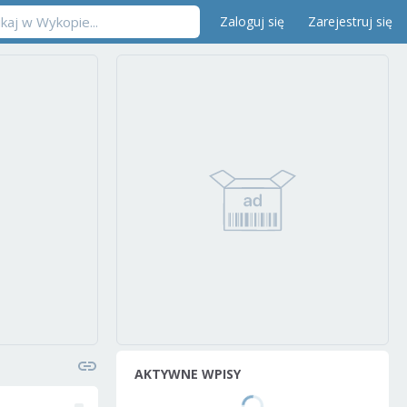
Zaloguj się
Zarejestruj się
AKTYWNE WPISY