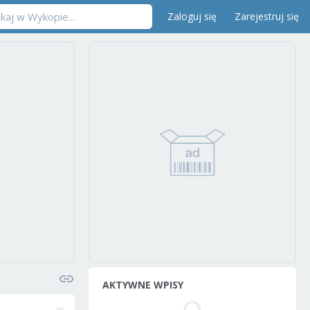
Zaloguj się
Zarejestruj się
AKTYWNE WPISY