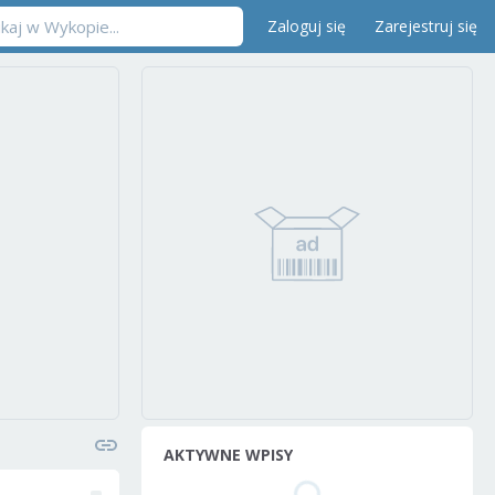
Zaloguj się
Zarejestruj się
AKTYWNE WPISY