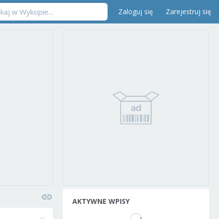
Zaloguj się
Zarejestruj się
AKTYWNE WPISY