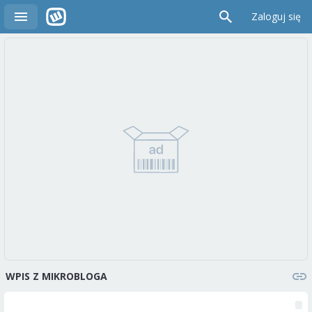
Zaloguj się
WPIS Z MIKROBLOGA