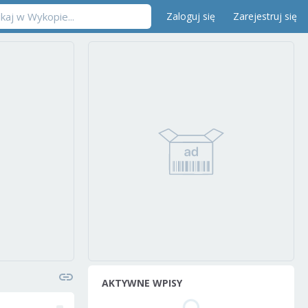
Zaloguj się
Zarejestruj się
AKTYWNE WPISY