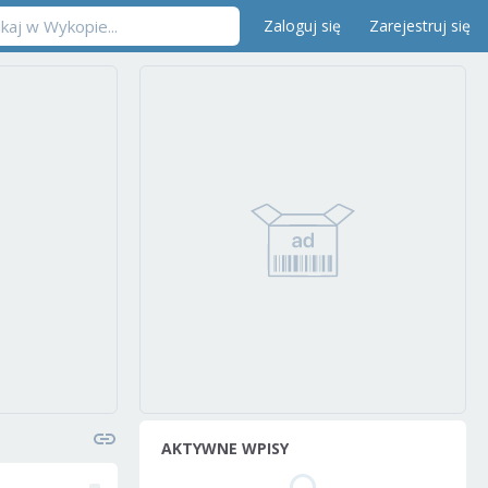
Zaloguj się
Zarejestruj się
AKTYWNE WPISY