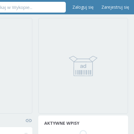
Zaloguj się
Zarejestruj się
AKTYWNE WPISY