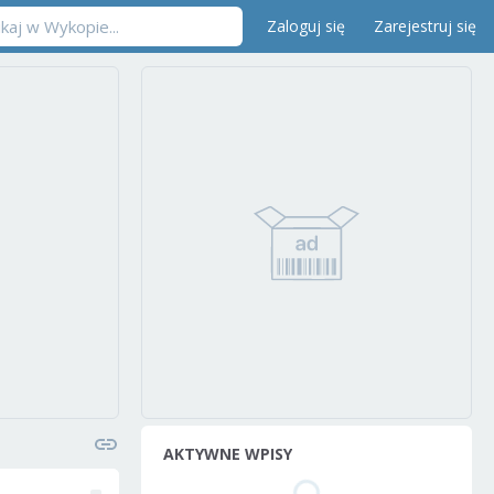
Zaloguj się
Zarejestruj się
AKTYWNE WPISY