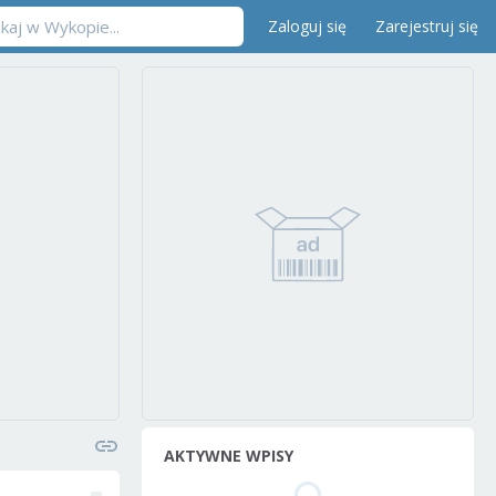
Zaloguj się
Zarejestruj się
AKTYWNE WPISY