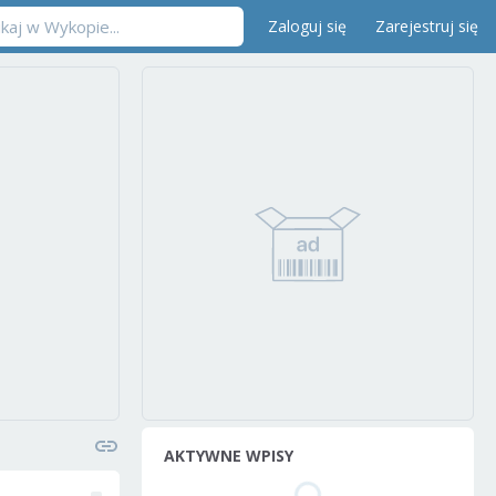
Zaloguj się
Zarejestruj się
AKTYWNE WPISY