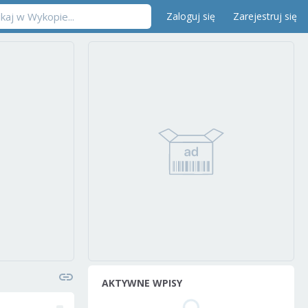
Zaloguj się
Zarejestruj się
AKTYWNE WPISY