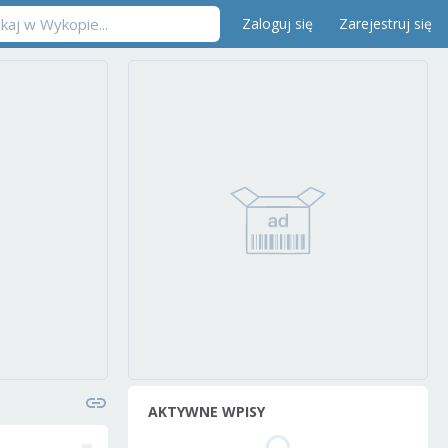
Zaloguj się
Zarejestruj się
AKTYWNE WPISY