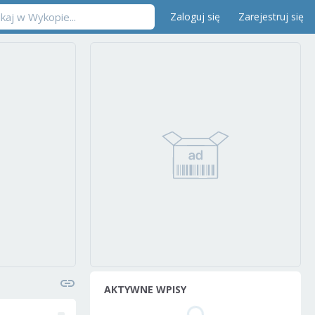
Zaloguj się
Zarejestruj się
AKTYWNE WPISY