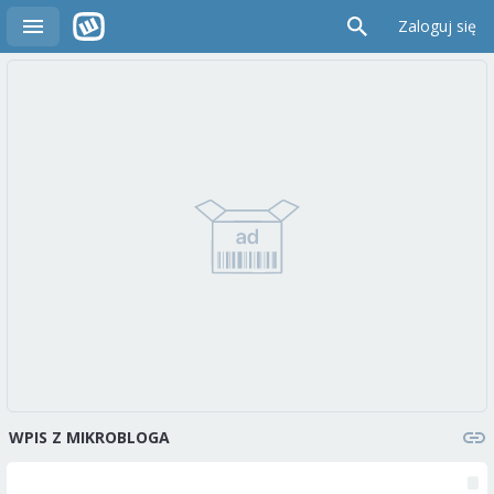
Zaloguj się
WPIS Z MIKROBLOGA