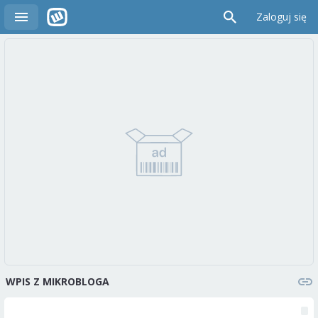
Zaloguj się
WPIS Z MIKROBLOGA