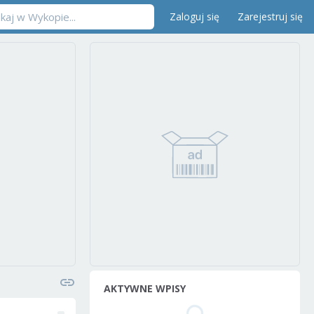
Zaloguj się
Zarejestruj się
AKTYWNE WPISY