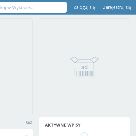
Zaloguj się
Zarejestruj się
AKTYWNE WPISY