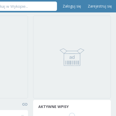
Zaloguj się
Zarejestruj się
AKTYWNE WPISY