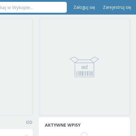
Zaloguj się
Zarejestruj się
AKTYWNE WPISY