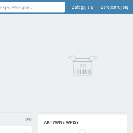
Zaloguj się
Zarejestruj się
AKTYWNE WPISY