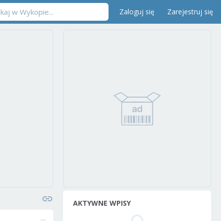
Zaloguj się
Zarejestruj się
AKTYWNE WPISY