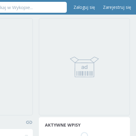
Zaloguj się
Zarejestruj się
AKTYWNE WPISY