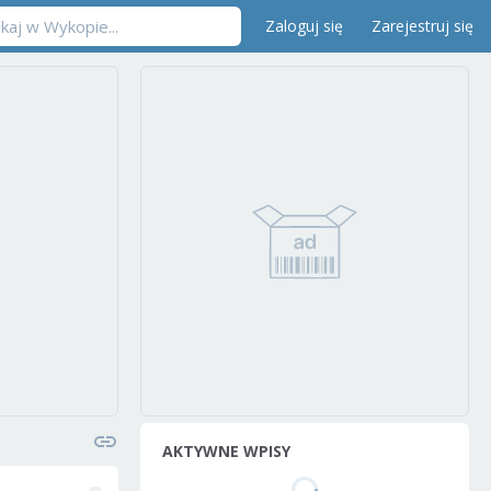
Zaloguj się
Zarejestruj się
AKTYWNE WPISY