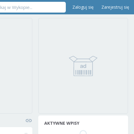
Zaloguj się
Zarejestruj się
AKTYWNE WPISY