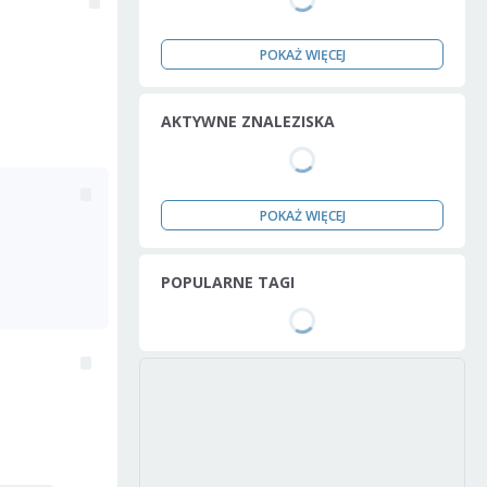
POKAŻ WIĘCEJ
AKTYWNE ZNALEZISKA
POKAŻ WIĘCEJ
POPULARNE TAGI